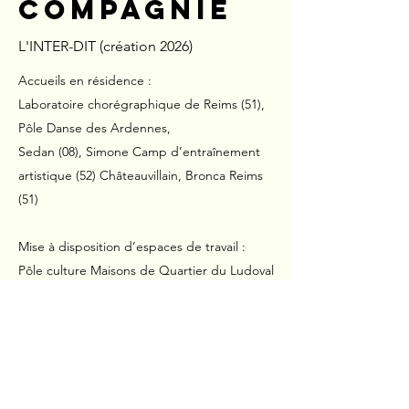
compagnie
L'INTER-DIT (création 2026)
Accueils en résidence :
Laboratoire chorégraphique de Reims (51),
Pôle Danse des Ardennes,
Sedan (08), Simone Camp d’entraînement
artistique (52) Châteauvillain, Bronca Reims
(51)
Mise à disposition d’espaces de travail :
Pôle culture Maisons de Quartier du Ludoval
(Reims
51), Fileuse Ville de Reims (51), Studio K622
(Manège de Reims)
Co production Les Frigos (Metz 55)